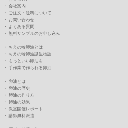
・
会社案内
・
ご注文・送料について
・
お問い合わせ
・
よくある質問
・
無料サンプルのお申し込み
・
ちえの輪卵油とは
・
ちえの輪卵油誕生物語
・
もっといい卵油を
・
手作業で作られる卵油
・
卵油とは
・
卵油の歴史
・
卵油の作り方
・
卵油の効果
・
教室開催レポート
・
講師無料派遣