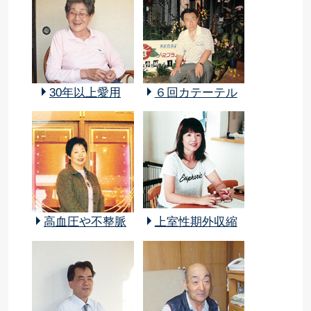
30年以上愛用
６回カテーテル
高血圧や不整脈
上室性期外収縮