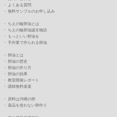
・
よくある質問
・
無料サンプルのお申し込み
・
ちえの輪卵油とは
・
ちえの輪卵油誕生物語
・
もっといい卵油を
・
手作業で作られる卵油
・
卵油とは
・
卵油の歴史
・
卵油の作り方
・
卵油の効果
・
教室開催レポート
・
講師無料派遣
・
原料は沖縄の卵
・
薬品を使わない卵作り