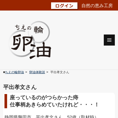
自然の恵み工房
メニュ
ーとウ
ィジェ
ット
■
ちえの輪卵油
卵油体験談
平出孝文さん
平出孝文さん
座っているのがつらかった痔
仕事柄あきらめていたけれど・・・！
静岡県磐田市 平出孝文さん 52歳（取材時）